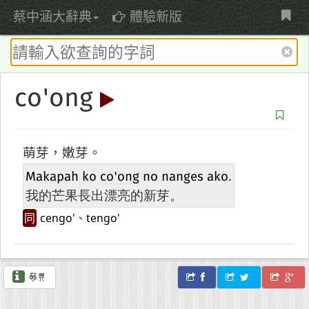
蔡中涵大辭典
蔡中涵大辭典
體驗新版
co'ong
萌芽，嫩芽。
Makapah
ko
co'ong
no
nanges
ako
.
我的芒果長出漂亮的新芽。
同
cengo'
、
tengo'
萌典